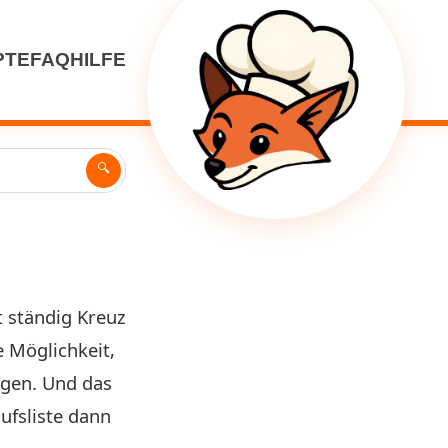
PTE
FAQ
HILFE
🔍
t ständig Kreuz
 Möglichkeit,
egen. Und das
ufsliste dann