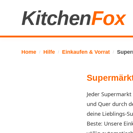
Kitchen
Fox
Home
Hilfe
Einkaufen & Vorrat
Super
/
/
/
Supermärk
Jeder Supermarkt 
und Quer durch de
deine Lieblings-S
Beste: Unsere Ein