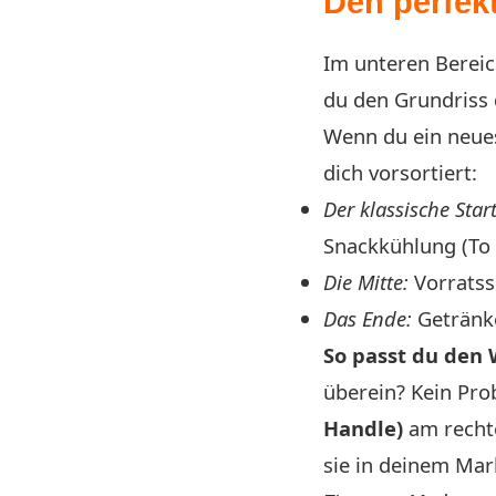
Den perfek
Im unteren Bereich
du den Grundriss 
Wenn du ein neues
dich vorsortiert:
Der klassische Start
Snackkühlung (To 
Die Mitte:
Vorratss
Das Ende:
Getränke
So passt du den 
überein? Kein Pro
Handle)
am rechte
sie in deinem Mark