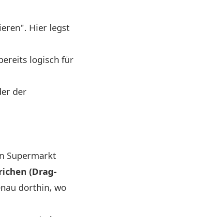
eren". Hier legst
ereits logisch für
er der
en Supermarkt
richen (Drag-
enau dorthin, wo