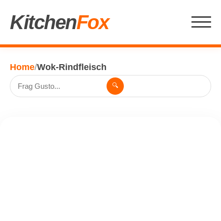
Kitchen
Fox
Home
/
Wok-Rindfleisch
🔍