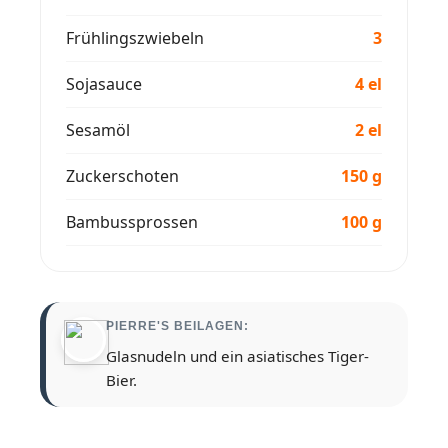
Frühlingszwiebeln
3
Sojasauce
4 el
Sesamöl
2 el
Zuckerschoten
150 g
Bambussprossen
100 g
PIERRE'S BEILAGEN:
Glasnudeln und ein asiatisches Tiger-
Bier.