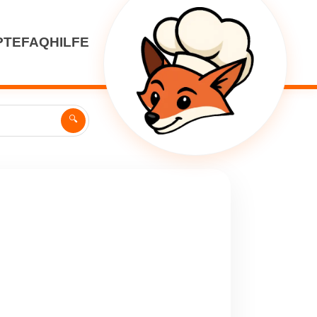
PTE
FAQ
HILFE
🔍