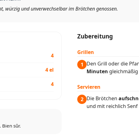
icht, würzig und unverwechselbar im Brötchen genossen.
Zubereitung
Grillen
4
Den Grill oder die Pf
1
4 el
Minuten
gleichmäßig 
4
Servieren
Die Brötchen
aufschn
2
und mit reichlich Senf
 Bien sûr.