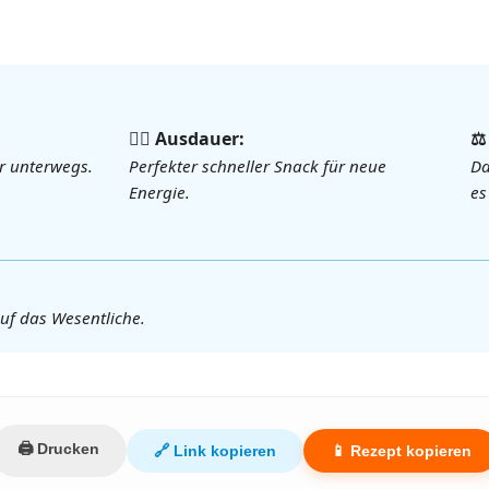
🏃‍♀️ Ausdauer:
⚖
ür unterwegs.
Perfekter schneller Snack für neue
Da
Energie.
es
auf das Wesentliche.
🖨️ Drucken
🔗 Link kopieren
📱 Rezept kopieren