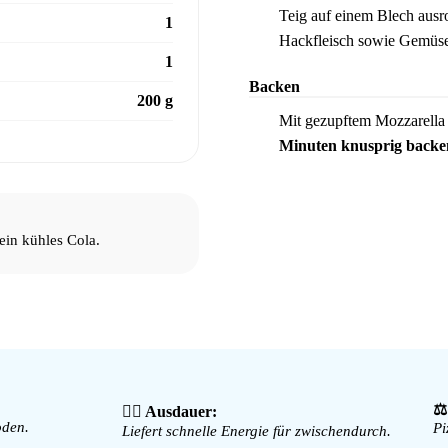
Teig auf einem Blech ausr
2
1
Hackfleisch sowie Gemüs
1
Backen
200 g
Mit gezupftem Mozzarella
3
Minuten knusprig backe
 ein kühles Cola.
⚖
🏃‍♀️ Ausdauer:
oden.
Pi
Liefert schnelle Energie für zwischendurch.