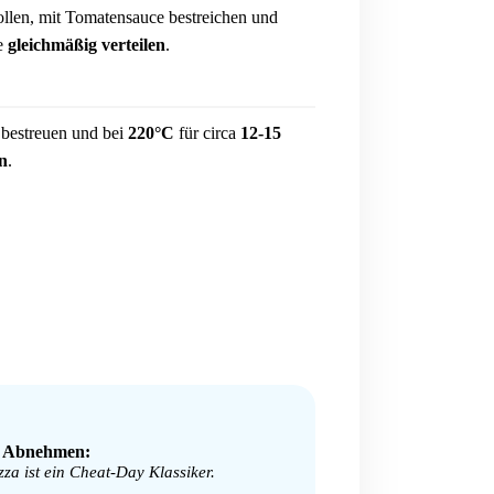
ollen, mit Tomatensauce bestreichen und
e
gleichmäßig verteilen
.
 bestreuen und bei
220°C
für circa
12-15
n
.
️ Abnehmen:
zza ist ein Cheat-Day Klassiker.