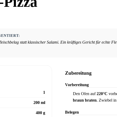
-Pizza
SENTIERT:
eischbelag statt klassischer Salami. Ein kräftiges Gericht für echte Fle
Zubereitung
Vorbereitung
1
Den Ofen auf
220°C
vorhe
1
braun braten
. Zwiebel i
200 ml
Belegen
400 g