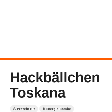
Hackbällchen
Toskana
💪 Protein-Hit
🔋 Energie-Bombe