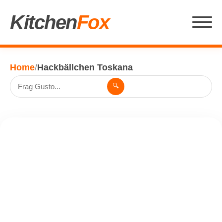
Kitchen
Fox
Home
/
Hackbällchen Toskana
🔍