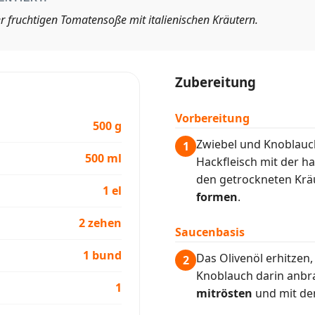
er fruchtigen Tomatensoße mit italienischen Kräutern.
Zubereitung
Vorbereitung
500 g
Zwiebel und Knoblau
1
500 ml
Hackfleisch mit der h
den getrockneten Kräu
1 el
formen
.
2 zehen
Saucenbasis
1 bund
Das Olivenöl erhitzen,
2
Knoblauch darin anbr
1
mitrösten
und mit de