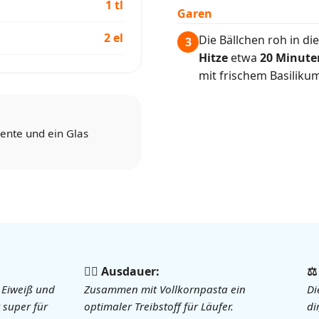
1 tl
Garen
2 el
Die Bällchen roh in d
3
Hitze
etwa
20 Minute
mit frischem Basiliku
ente und ein Glas
🏃‍♀️ Ausdauer:
⚖
 Eiweiß und
Zusammen mit Vollkornpasta ein
Di
 super für
optimaler Treibstoff für Läufer.
di