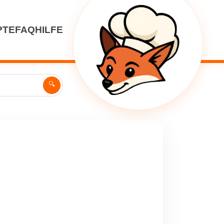
PTE
FAQ
HILFE
🔍