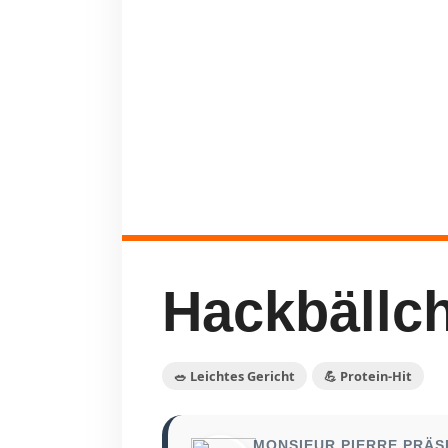
Hackbällc
🥗 Leichtes Gericht
💪 Protein-Hit
MONSIEUR PIERRE PRÄS