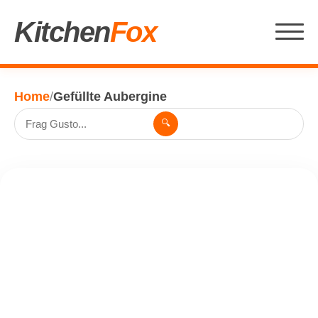
Kitchen
Fox
Home
/
Gefüllte Aubergine
🔍