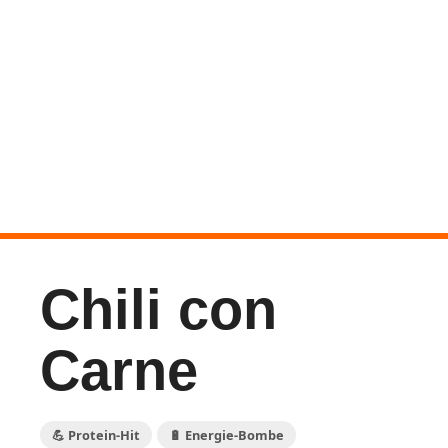
Chili con
Carne
💪 Protein-Hit
🔋 Energie-Bombe