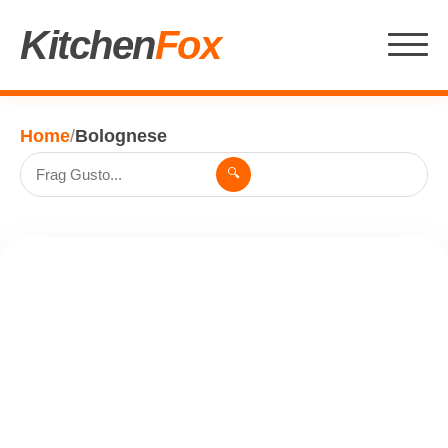
Kitchen
Fox
Home
/
Bolognese
🔍