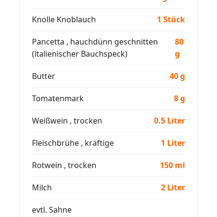
Knolle Knoblauch
1 Stück
Pancetta , hauchdünn geschnitten
80
(italienischer Bauchspeck)
g
Butter
40 g
Tomatenmark
8 g
Weißwein , trocken
0.5 Liter
Fleischbrühe , kräftige
1 Liter
Rotwein , trocken
150 ml
Milch
2 Liter
evtl. Sahne