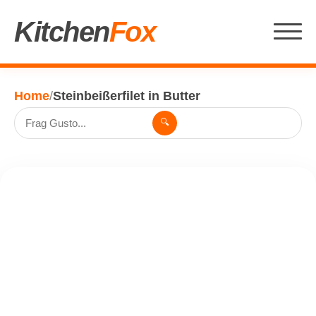
Kitchen
Fox
Home
/
Steinbeißerfilet in Butter
🔍