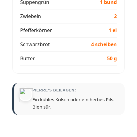
Suppengrün
1 bund
Zwiebeln
2
Pfefferkörner
1 el
Schwarzbrot
4 scheiben
Butter
50 g
PIERRE'S BEILAGEN:
Ein kühles Kölsch oder ein herbes Pils.
Bien sûr.