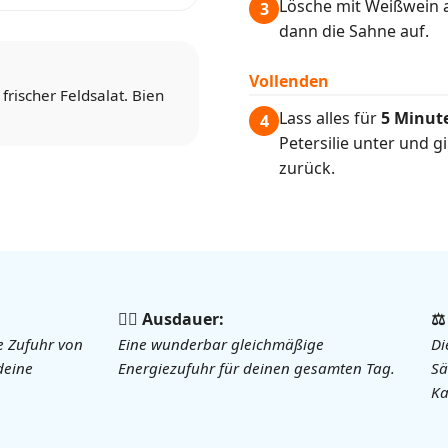
Lösche mit Weißwein a
3
dann die Sahne auf.
Vollenden
rischer Feldsalat. Bien
Lass alles für
5 Minut
4
Petersilie unter und 
zurück.
🏃‍♀️ Ausdauer:
⚖
ie Zufuhr von
Eine wunderbar gleichmäßige
Di
deine
Energiezufuhr für deinen gesamten Tag.
Sä
Ka