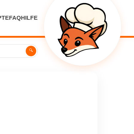
PTE
FAQ
HILFE
🔍