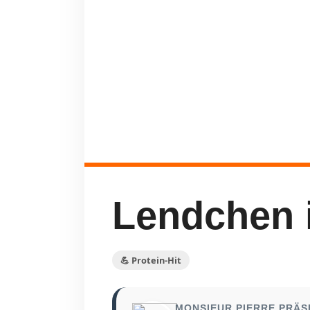
Lendchen 
💪 Protein-Hit
MONSIEUR PIERRE PRÄS