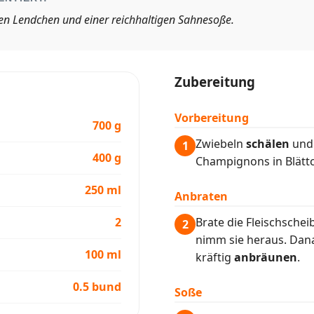
rten Lendchen und einer reichhaltigen Sahnesoße.
Zubereitung
Vorbereitung
700 g
Zwiebeln
schälen
und 
1
400 g
Champignons in Blätt
250 ml
Anbraten
2
Brate die Fleischschei
2
nimm sie heraus. Dana
100 ml
kräftig
anbräunen
.
0.5 bund
Soße