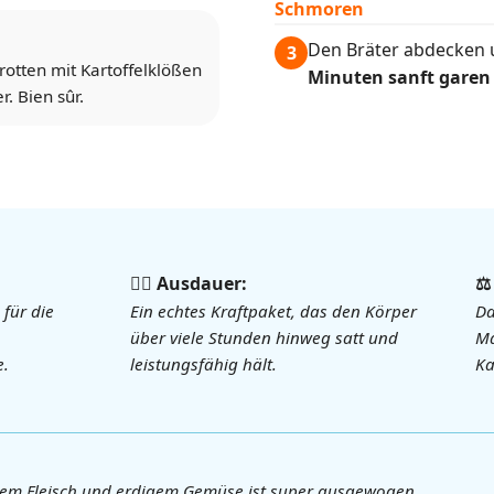
Schmoren
Den Bräter abdecken 
3
rotten mit Kartoffelklößen
Minuten sanft garen
. Bien sûr.
🏃‍♀️ Ausdauer:
⚖
 für die
Ein echtes Kraftpaket, das den Körper
Da
über viele Stunden hinweg satt und
Ma
e.
leistungsfähig hält.
Ka
gem Fleisch und erdigem Gemüse ist super ausgewogen.