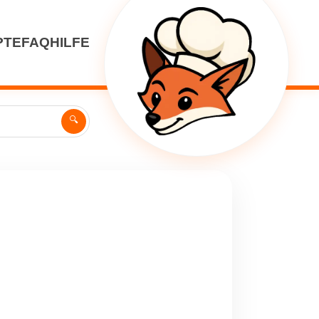
PTE
FAQ
HILFE
🔍