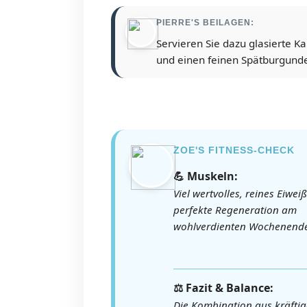
PIERRE'S BEILAGEN:
Servieren Sie dazu glasierte Ka
und einen feinen Spätburgunder
ZOE'S FITNESS-CHECK
💪 Muskeln:
Viel wertvolles, reines Eiweiß
perfekte Regeneration am
wohlverdienten Wochenend
⚖️ Fazit & Balance:
Die Kombination aus kräfti