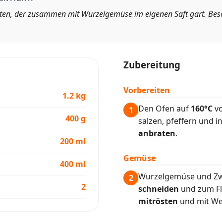
aten, der zusammen mit Wurzelgemüse im eigenen Saft gart. Be
Zubereitung
Vorbereiten
1.2 kg
Den Ofen auf
160°C
vo
1
400 g
salzen, pfeffern und i
anbraten
.
200 ml
Gemüse
400 ml
Wurzelgemüse und Zwi
2
2
schneiden
und zum Fl
mitrösten
und mit We