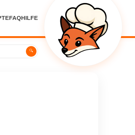
PTE
FAQ
HILFE
🔍