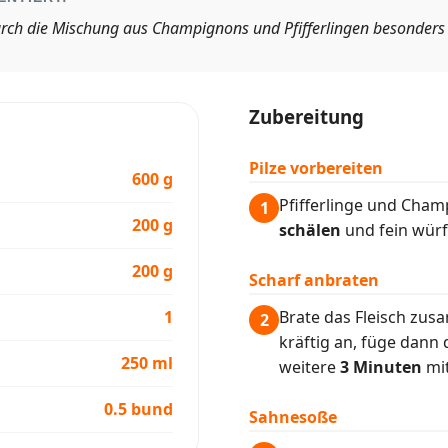
durch die Mischung aus Champignons und Pfifferlingen besonders
Zubereitung
Pilze vorbereiten
600 g
Pfifferlinge und Cha
1
200 g
schälen
und fein würf
200 g
Scharf anbraten
1
Brate das Fleisch zus
2
kräftig an, füge dann d
250 ml
weitere
3 Minuten
mit
0.5 bund
Sahnesoße