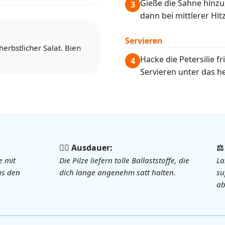
Gieße die Sahne hinzu,
3
dann bei mittlerer Hi
Servieren
rbstlicher Salat. Bien
Hacke die Petersilie f
4
Servieren unter das h
🏃‍♀️ Ausdauer:
⚖
e mit
Die Pilze liefern tolle Ballaststoffe, die
La
us den
dich lange angenehm satt halten.
su
ab