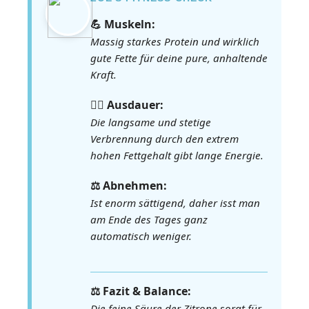
💪 Muskeln:
Massig starkes Protein und wirklich
gute Fette für deine pure, anhaltende
Kraft.
🏃‍♀️ Ausdauer:
Die langsame und stetige
Verbrennung durch den extrem
hohen Fettgehalt gibt lange Energie.
⚖️ Abnehmen:
Ist enorm sättigend, daher isst man
am Ende des Tages ganz
automatisch weniger.
⚖️ Fazit & Balance:
Die feine Säure der Zitrone sorgt für