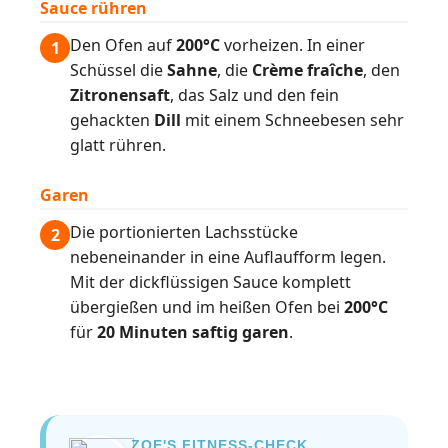
Sauce rühren
Den Ofen auf
200°C
vorheizen. In einer
1
Schüssel die
Sahne
, die
Crème fraîche
, den
Zitronensaft
, das Salz und den fein
gehackten
Dill
mit einem Schneebesen sehr
glatt rühren.
Garen
Die portionierten Lachsstücke
2
nebeneinander in eine Auflaufform legen.
Mit der dickflüssigen Sauce komplett
übergießen und im heißen Ofen bei
200°C
für
20 Minuten saftig garen
.
ZOE'S FITNESS-CHECK