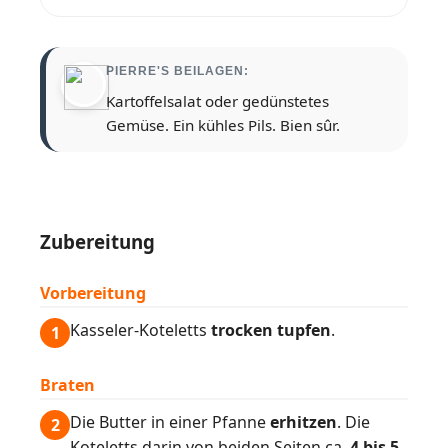
PIERRE'S BEILAGEN:
Kartoffelsalat oder gedünstetes
Gemüse. Ein kühles Pils. Bien sûr.
Zubereitung
Vorbereitung
Kasseler-Koteletts
trocken tupfen
.
1
Braten
Die Butter in einer Pfanne
erhitzen
. Die
2
Koteletts darin von beiden Seiten ca.
4 bis 5