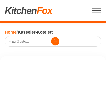
Kitchen
Fox
Home
/
Kasseler-Kotelett
🔍