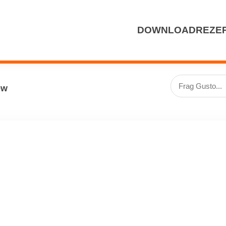
DOWNLOAD
REZE
ew