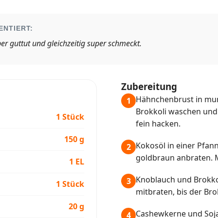
ENTIERT:
er guttut und gleichzeitig super schmeckt.
Zubereitung
Hähnchenbrust in mun
1
Brokkoli waschen und 
1 Stück
fein hacken.
150 g
Kokosöl in einer Pfan
2
goldbraun anbraten. M
1 EL
Knoblauch und Brokko
3
1 Stück
mitbraten, bis der Brok
20 g
Cashewkerne und Soj
4