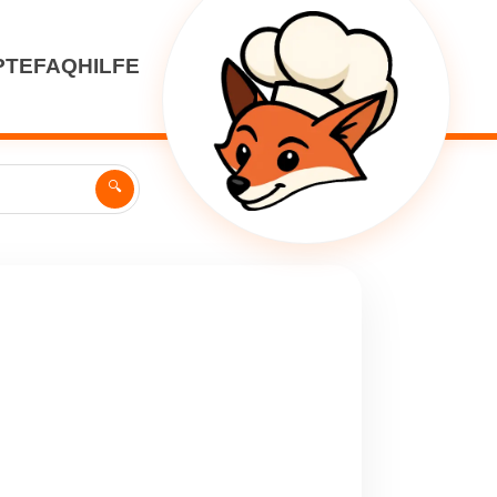
PTE
FAQ
HILFE
🔍