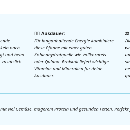
🏃‍♀️ Ausdauer:
⚖
gende
Für langanhaltende Energie kombiniere
Di
skeln nach
diese Pfanne mit einer guten
we
rgt und beim
Kohlenhydratquelle wie Vollkornreis
un
n zusätzlich
oder Quinoa. Brokkoli liefert wichtige
si
Vitamine und Mineralien für deine
be
Ausdauer.
gu
it viel Gemüse, magerem Protein und gesunden Fetten. Perfekt f