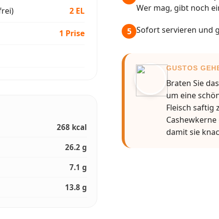
Wer mag, gibt noch ein
rei)
2 EL
Sofort servieren und 
5
1 Prise
GUSTOS GEHE
Braten Sie da
um eine schö
Fleisch saftig
Cashewkerne e
268 kcal
damit sie knac
26.2 g
7.1 g
13.8 g