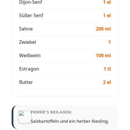
Dijon-Senf
1 el
Süßer Senf
1 el
Sahne
200 ml
Zwiebel
1
Weißwein
100 ml
Estragon
1 tl
Butter
2 el
PIERRE'S BEILAGEN:
Salzkartoffeln und ein herber Riesling.